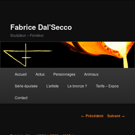
Fabrice Dal'Secco
Sculpteur – Fondeur
Menu
Accueil
Actus
Personnages
Animaux
Aller
principal
Série épuisée
L’artiste
Le bronze ?
Tarifs – Expos
au
Contact
contenu
principal
Navigation
← Précédent
Suivant →
des
images