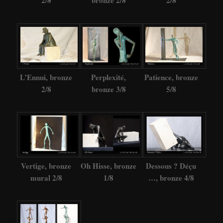
2/8
bronze 2/8
2/8
L’Ennui, bronze
Perplexité,
Patience, bronze
2/8
bronze 3/8
5/8
Vertige, bronze
Oh Hisse, bronze
Dessous ? Déçu
mural 2/8
1/8
…, bronze 4/8