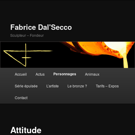
Fabrice Dal'Secco
Sculpteur – Fondeur
Menu
Personnages
Accueil
Actus
Animaux
Aller
principal
Série épuisée
L’artiste
Le bronze ?
Tarifs – Expos
au
Contact
contenu
principal
Attitude