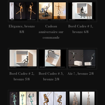
Elégance, bronze
Cadeau
Bord Cadre # 1,
8/8
anniversaire sur
bronze 6/8
commande
Bord Cadre # 2,
Bord Cadre # 3,
Aïe ! , bronze 2/8
bronze 5/8
bronze 2/8