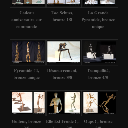
Cadeau
Too Schuss,
La Grande
anniversaire sur
bronze 1/8
Pyramide, bronze
commande
unique
Pyramide #4,
Désoeuvrement,
Tranquillité,
bronze unique
bronze 8/8
bronze 4/8
Golfeur, bronze
Elle Est Froide ! ,
Oups ! , bronze