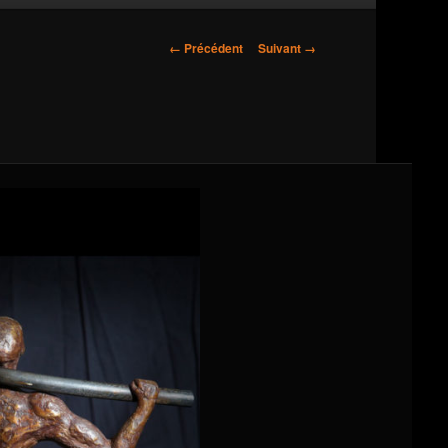
Navigation
← Précédent
Suivant →
des
images