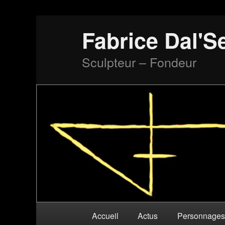
Fabrice Dal'S
Sculpteur – Fondeur
Menu
Aller
Accueil
Actus
Personnage
principal