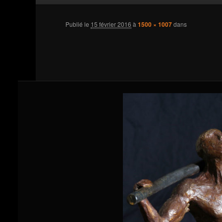
au
Publié le
15 février 2016
à
1500 × 1007
dans
contenu
principal