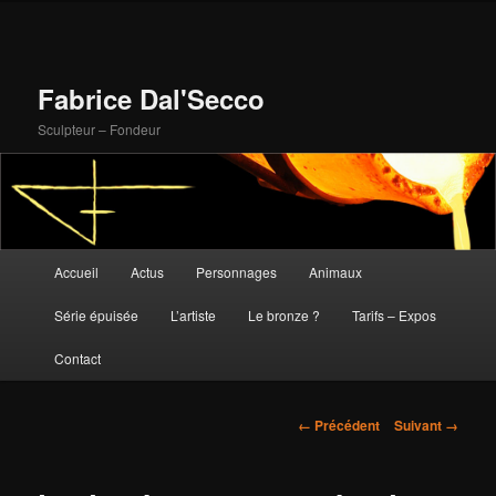
Fabrice Dal'Secco
Sculpteur – Fondeur
Menu
Accueil
Actus
Personnages
Animaux
Aller
principal
Série épuisée
L’artiste
Le bronze ?
Tarifs – Expos
au
Contact
contenu
principal
Navigation
← Précédent
Suivant →
des
images