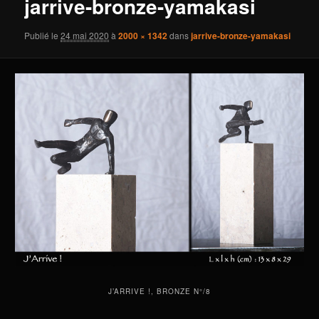
jarrive-bronze-yamakasi
Publié le
24 mai 2020
à
2000 × 1342
dans
jarrive-bronze-yamakasi
J’ARRIVE !, BRONZE N°/8