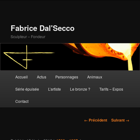
Fabrice Dal'Secco
Sculpteur – Fondeur
Menu
Accueil
Actus
Personnages
Animaux
Aller
principal
Série épuisée
L’artiste
Le bronze ?
Tarifs – Expos
au
Contact
contenu
principal
Navigation
← Précédent
Suivant →
des
images