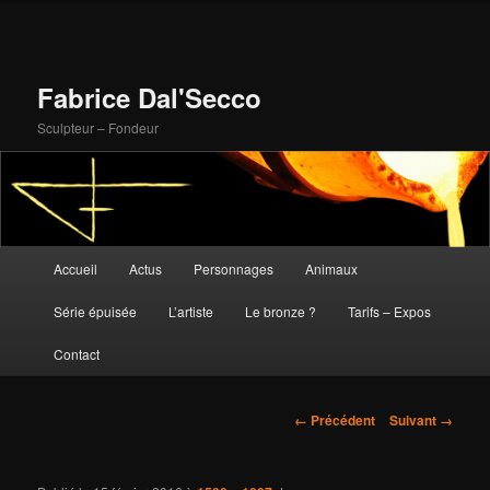
Fabrice Dal'Secco
Sculpteur – Fondeur
Menu
Accueil
Actus
Personnages
Animaux
Aller
principal
Série épuisée
L’artiste
Le bronze ?
Tarifs – Expos
au
Contact
contenu
principal
Navigation
← Précédent
Suivant →
des
images